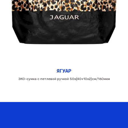
ЯГУАР
ЭКО-сумка с петлевой ручкой 50х(40+10х2)см/160мкм