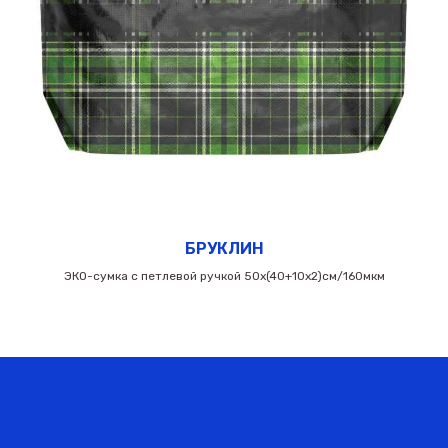
БРУКЛИН
ЭКО-сумка с петлевой ручкой 50х(40+10х2)см/160мкм