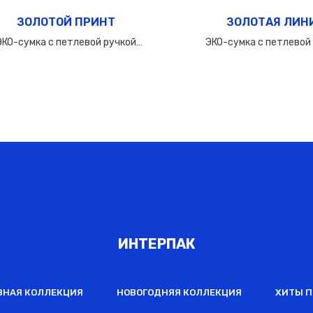
ЗОЛОТОЙ ПРИНТ
ЗОЛОТАЯ ЛИН
ЭКО-сумка с петлевой ручкой
ЭКО-сумка с петлевой
50х(40+10х2)см/160мкм
60х(50+10х2)см/16
ИНТЕРПАК
ВНАЯ КОЛЛЕКЦИЯ
НОВОГОДНЯЯ КОЛЛЕКЦИЯ
ХИТЫ 