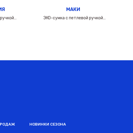
ИЯ
МАКИ
 ручкой
ЭКО-сумка с петлевой ручкой
0мкм
50х(40+10х2)см/160мкм
ПРОДАЖ
НОВИНКИ СЕЗОНА