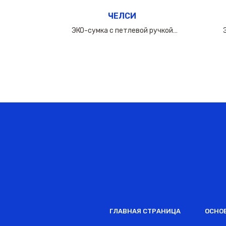
ЧЕЛСИ
ручкой
ЭКО-сумка с петлевой ручкой
0мкм
60х(50+10х2)см/160мкм
ГЛАВНАЯ СТРАНИЦА
ОСНО