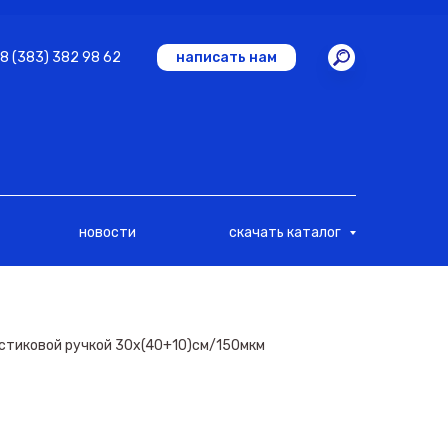
8 (383) 382 98 62
написать нам
новости
скачать каталог
астиковой ручкой 30х(40+10)см/150мкм