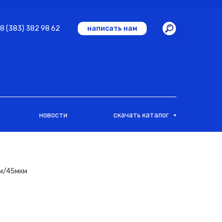
8 (383) 382 98 62
написать нам
новости
скачать каталог
см/45мкм