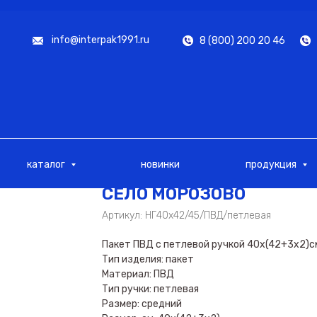
info@interpak1991.ru
8 (800) 200 20 46
каталог
новинки
продукция
СЕЛО МОРОЗОВО
Артикул:
НГ40х42/45/ПВД/петлевая
Пакет ПВД с петлевой ручкой 40х(42+3х2)
Тип изделия: пакет
Материал: ПВД
Тип ручки: петлевая
Размер: средний