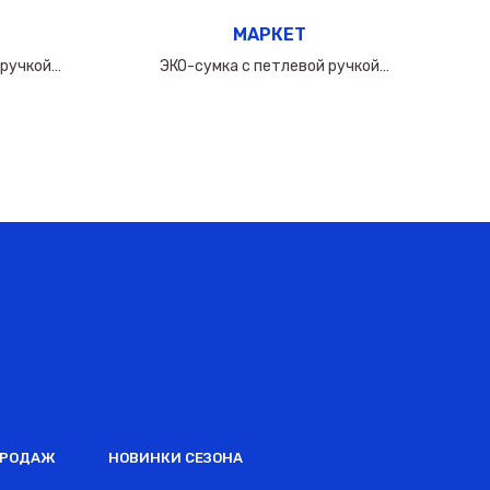
МАРКЕТ
 ручкой
ЭКО-сумка с петлевой ручкой
0мкм
60х(50+10х2)см/160мкм
ПРОДАЖ
НОВИНКИ СЕЗОНА