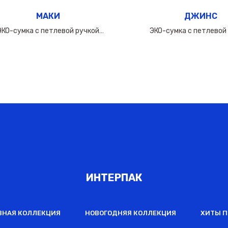
МАКИ
ДЖИНС
ЭКО-сумка с петлевой ручкой
ЭКО-сумка c петлевой
50х(40+10х2)см/160мкм
50х(40+10х2)см/16
ИНТЕРПАК
ВНАЯ КОЛЛЕКЦИЯ
НОВОГОДНЯЯ КОЛЛЕКЦИЯ
ХИТЫ 