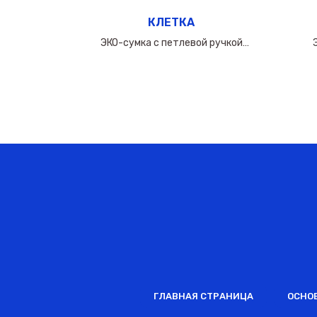
КЛЕТКА
ручкой
ЭКО-сумка с петлевой ручкой
0мкм
50х(40+10х2)см/160мкм
ГЛАВНАЯ СТРАНИЦА
ОСНО