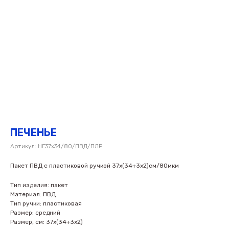
ПЕЧЕНЬЕ
Артикул:
НГ37х34/80/ПВД/ПЛР
Пакет ПВД с пластиковой ручкой 37х(34+3х2)см/80мкм
Тип изделия: пакет
Материал: ПВД
Тип ручки: пластиковая
Размер: средний
Размер, см: 37х(34+3х2)