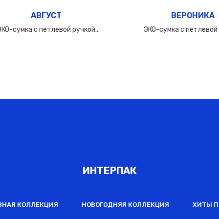
АВГУСТ
ВЕРОНИКА
ЭКО-сумка с петлевой ручкой
ЭКО-сумка с петлевой
50х(40+10х2)см/160мкм
60х(50+10х2)см/16
ИНТЕРПАК
ВНАЯ КОЛЛЕКЦИЯ
НОВОГОДНЯЯ КОЛЛЕКЦИЯ
ХИТЫ 