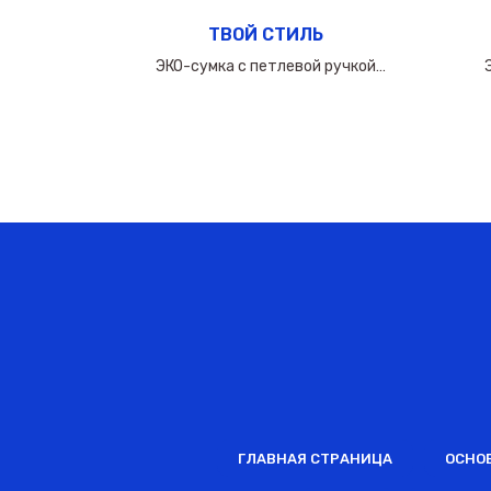
ТВОЙ СТИЛЬ
ручкой
ЭКО-сумка с петлевой ручкой
0мкм
50х(40+10х2)см/160мкм
ГЛАВНАЯ СТРАНИЦА
ОСНО