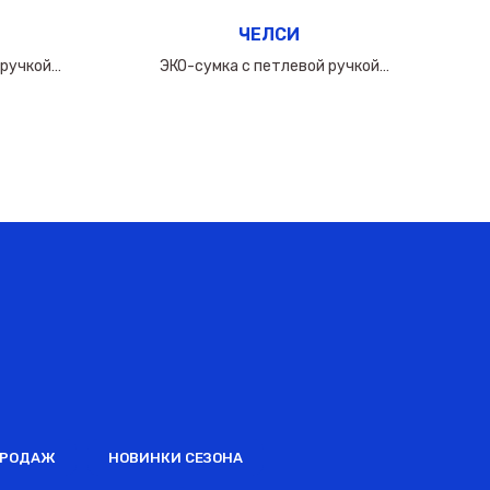
ЧЕЛСИ
 ручкой
ЭКО-сумка с петлевой ручкой
0мкм
60х(50+10х2)см/160мкм
ПРОДАЖ
НОВИНКИ СЕЗОНА