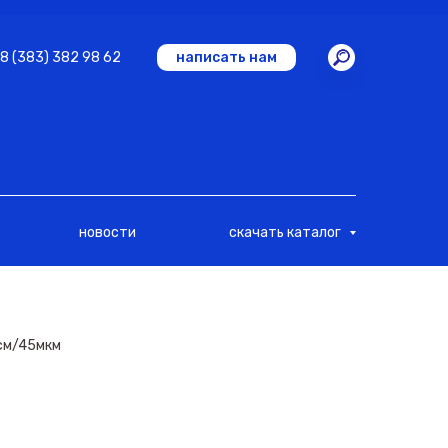
8 (383) 382 98 62
написать нам
новости
скачать каталог
)см/45мкм