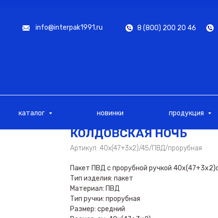
info@interpak1991.ru
8 (800) 200 20 46
каталог
новинки
продукция
КОЛДОВСКАЯ НОЧЬ
Артикул:
40х(47+3х2)/45/ПВД/прорубная
Пакет ПВД с прорубной ручкой 40х(47+3х2
Тип изделия: пакет
Материал: ПВД
Тип ручки: прорубная
Размер: средний