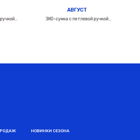
АВГУСТ
 ручкой
ЭКО-сумка с петлевой ручкой
0мкм
50х(40+10х2)см/160мкм
ПРОДАЖ
НОВИНКИ СЕЗОНА