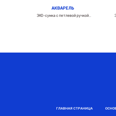
АКВАРЕЛЬ
ручкой
ЭКО-сумка с петлевой ручкой
0мкм
50х(40+10х2)см/160мкм
ГЛАВНАЯ СТРАНИЦА
ОСНО