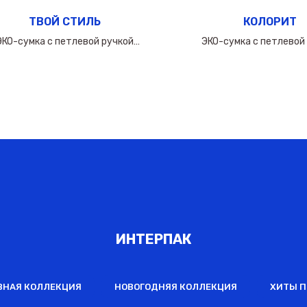
ТВОЙ СТИЛЬ
КОЛОРИТ
ЭКО-сумка с петлевой ручкой
ЭКО-сумка с петлевой
50х(40+10х2)см/160мкм
50х(40+10х2)см/16
ИНТЕРПАК
ВНАЯ КОЛЛЕКЦИЯ
НОВОГОДНЯЯ КОЛЛЕКЦИЯ
ХИТЫ 