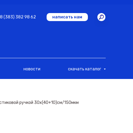
8 (383) 382 98 62
написать нам
новости
скачать каталог
астиковой ручкой 30х(40+10)см/150мкм