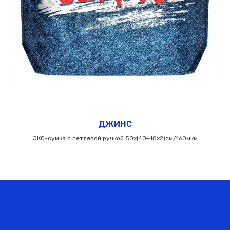
ДЖИНС
ЭКО-сумка c петлевой ручкой 50х(40+10х2)см/160мкм