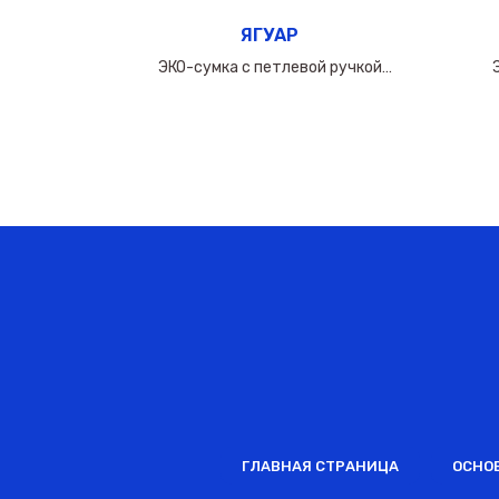
ЯГУАР
ручкой
ЭКО-сумка с петлевой ручкой
0мкм
50х(40+10х2)см/160мкм
ГЛАВНАЯ СТРАНИЦА
ОСНО