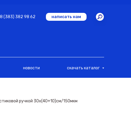
8 (383) 382 98 62
написать нам
новости
скачать каталог
астиковой ручкой 30х(40+10)см/150мкм