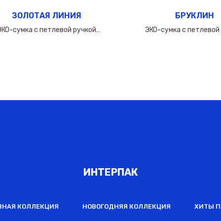
ЗОЛОТАЯ ЛИНИЯ
БРУКЛИН
ЭКО-сумка с петлевой ручкой
ЭКО-сумка с петлевой
60х(50+10х2)см/160мкм
50х(40+10х2)см/16
ИНТЕРПАК
ВНАЯ КОЛЛЕКЦИЯ
НОВОГОДНЯЯ КОЛЛЕКЦИЯ
ХИТЫ 