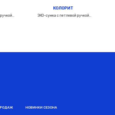
КОЛОРИТ
 ручкой
ЭКО-сумка с петлевой ручкой
0мкм
50х(40+10х2)см/160мкм
ПРОДАЖ
НОВИНКИ СЕЗОНА