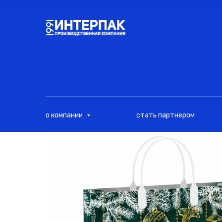
<
о компании
стать партнером