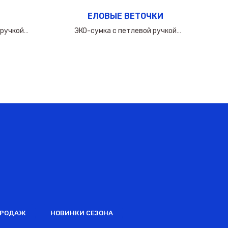
ЕЛОВЫЕ ВЕТОЧКИ
 ручкой
ЭКО-сумка с петлевой ручкой
0мкм
60х(50+10х2)см/160мкм
ПРОДАЖ
НОВИНКИ СЕЗОНА