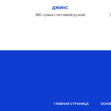
ДЖИНС
ручкой
ЭКО-сумка c петлевой ручкой
0мкм
50х(40+10х2)см/160мкм
ГЛАВНАЯ СТРАНИЦА
ОСНО