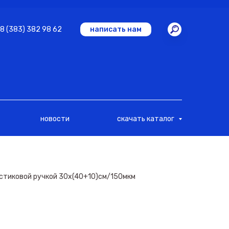
8 (383) 382 98 62
написать нам
новости
скачать каталог
астиковой ручкой 30х(40+10)см/150мкм