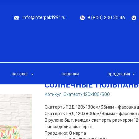
info@interpak1991.ru
8 (800) 200 20 46
каталог
новинки
продукция
СОЛНЕЧНЫЕ ТЮЛЬПАН
Артикул:
Скатерть 120х180/800
Скатерть ПВД 120х180см/35мкм - фасовка ш
Скатерть ПВД 120х800см/35мкм - фасовка р
В рулоне 5шт, каждая скатерть размером 12
Тип изделия: скатерть
Праздники: 8 марта