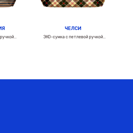
ИЯ
ЧЕЛСИ
 ручкой
ЭКО-сумка с петлевой ручкой
0мкм
60х(50+10х2)см/160мкм