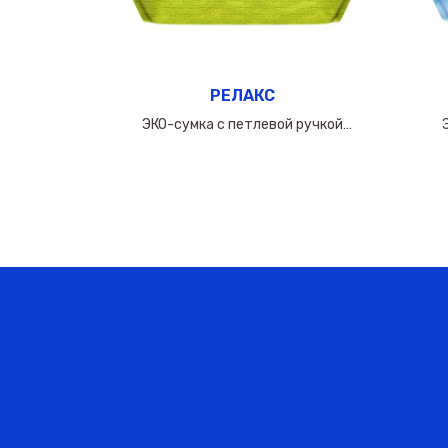
РЕЛАКС
ручкой
ЭКО-сумка с петлевой ручкой
0мкм
60х(50+10х2)см/160мкм