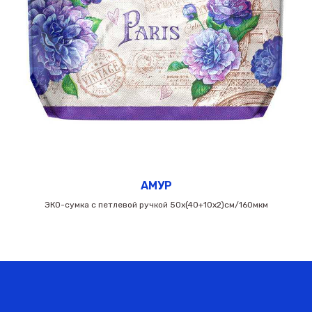
АМУР
ЭКО-сумка с петлевой ручкой 50х(40+10х2)см/160мкм