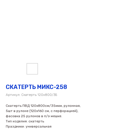
СКАТЕРТЬ МИКС-258
Артикул:
Скатерть 120х800/35
Скатерть ПВД 120х800см/35мкм, рулонная,
5шт в рулоне (120х160 см, с перфорацией),
фасовка 25 рулонов в п/э мешке.
Тип изделия: скатерть
Праздники: универсальная