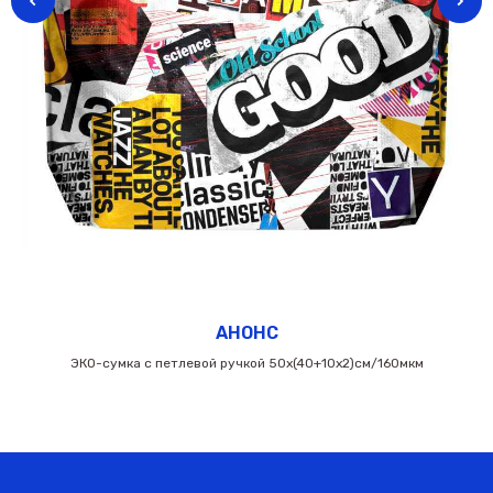
АНОНС
ЭКО-сумка с петлевой ручкой 50х(40+10х2)см/160мкм