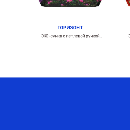
ГОРИЗОНТ
ручкой
ЭКО-сумка с петлевой ручкой
0мкм
50х(40+10х2)см/160мкм