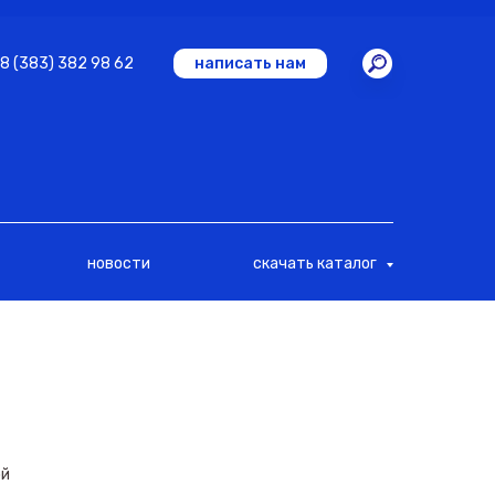
8 (383) 382 98 62
написать нам
новости
скачать каталог
ой