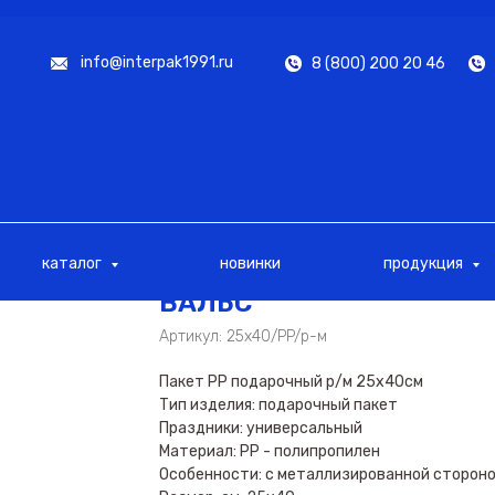
info@interpak1991.ru
8 (800) 200 20 46
каталог
новинки
продукция
ВАЛЬС
Артикул:
25х40/PP/р-м
Пакет PP подарочный р/м 25х40см
Тип изделия: подарочный пакет
Праздники: универсальный
Материал: PP - полипропилен
Особенности: с металлизированной сторон