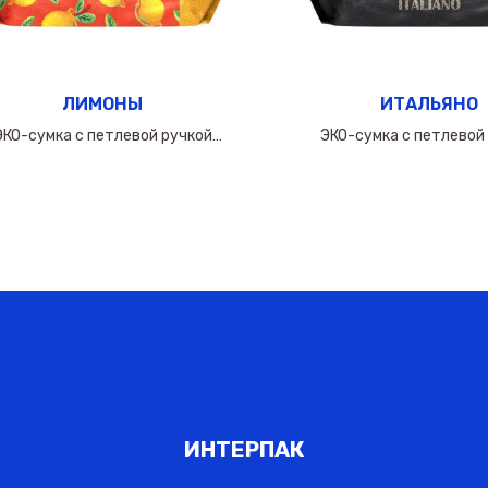
ЛИМОНЫ
ИТАЛЬЯНО
ЭКО-сумка с петлевой ручкой
ЭКО-сумка с петлевой
50х(40+10х2)см/160мкм
50х(40+10х2)см/16
ИНТЕРПАК