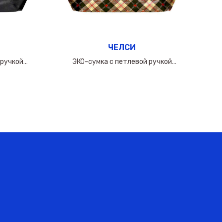
ЧЕЛСИ
 ручкой
ЭКО-сумка с петлевой ручкой
0мкм
60х(50+10х2)см/160мкм