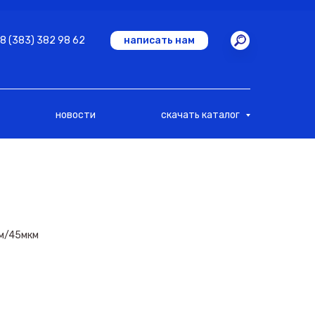
8 (383) 382 98 62
написать нам
новости
скачать каталог
см/45мкм