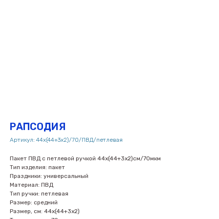
РАПСОДИЯ
Артикул:
44х(44+3х2)/70/ПВД/петлевая
Пакет ПВД с петлевой ручкой 44х(44+3х2)см/70мкм
Тип изделия: пакет
Праздники: универсальный
Материал: ПВД
Тип ручки: петлевая
Размер: средний
Размер, см: 44х(44+3х2)