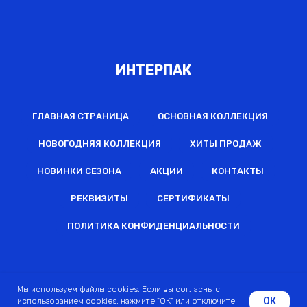
ИНТЕРПАК
ГЛАВНАЯ СТРАНИЦА
ОСНОВНАЯ КОЛЛЕКЦИЯ
НОВОГОДНЯЯ КОЛЛЕКЦИЯ
ХИТЫ ПРОДАЖ
НОВИНКИ СЕЗОНА
АКЦИИ
КОНТАКТЫ
РЕКВИЗИТЫ
СЕРТИФИКАТЫ
ПОЛИТИКА КОНФИДЕНЦИАЛЬНОСТИ
2022 © Все права защищены
Мы используем файлы cookies. Если вы согласны с
ОК
использованием cookies, нажмите "ОК" или отключите