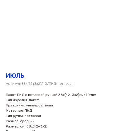
ИЮЛЬ
Артикул:
38х(42+3х2)/40/ПНД/петлевая
Пакет ПНД с петлевой ручкой 38х(42+3х2)см/40мкм
Тип изделия: пакет
Праздники: универсальный
Материал: ПНД
Тип ручки: петлевая
Размер: средний
Размер, см: 38х(42+3х2)