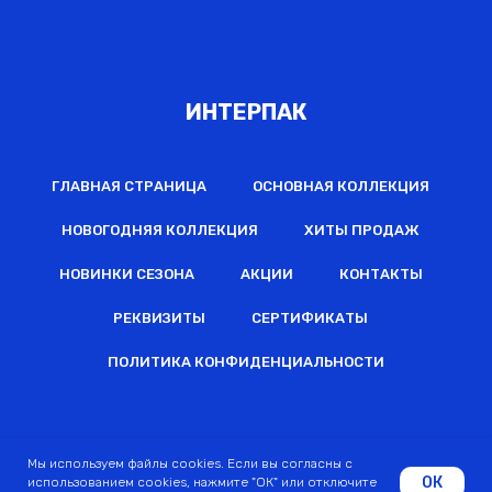
ИНТЕРПАК
ГЛАВНАЯ СТРАНИЦА
ОСНОВНАЯ КОЛЛЕКЦИЯ
НОВОГОДНЯЯ КОЛЛЕКЦИЯ
ХИТЫ ПРОДАЖ
НОВИНКИ СЕЗОНА
АКЦИИ
КОНТАКТЫ
РЕКВИЗИТЫ
СЕРТИФИКАТЫ
ПОЛИТИКА КОНФИДЕНЦИАЛЬНОСТИ
2022 © Все права защищены
Мы используем файлы cookies. Если вы согласны с
ОК
использованием cookies, нажмите "ОК" или отключите