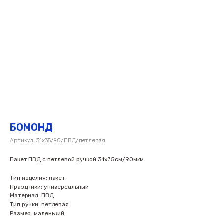
БОМОНД
Артикул:
31х35/90/ПВД/петлевая
Пакет ПВД с петлевой ручкой 31х35см/90мкм
Тип изделия: пакет
Праздники: универсальный
Материал: ПВД
Тип ручки: петлевая
Размер: маленький