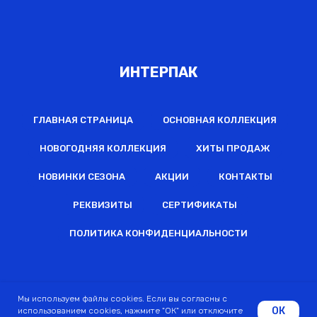
ИНТЕРПАК
ГЛАВНАЯ СТРАНИЦА
ОСНОВНАЯ КОЛЛЕКЦИЯ
НОВОГОДНЯЯ КОЛЛЕКЦИЯ
ХИТЫ ПРОДАЖ
НОВИНКИ СЕЗОНА
АКЦИИ
КОНТАКТЫ
РЕКВИЗИТЫ
СЕРТИФИКАТЫ
ПОЛИТИКА КОНФИДЕНЦИАЛЬНОСТИ
2022 © Все права защищены
Мы используем файлы cookies. Если вы согласны с
ОК
использованием cookies, нажмите "ОК" или отключите