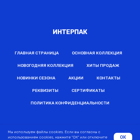
ИНТЕРПАК
ГЛАВНАЯ СТРАНИЦА
ОСНОВНАЯ КОЛЛЕКЦИЯ
НОВОГОДНЯЯ КОЛЛЕКЦИЯ
ХИТЫ ПРОДАЖ
НОВИНКИ СЕЗОНА
АКЦИИ
КОНТАКТЫ
РЕКВИЗИТЫ
СЕРТИФИКАТЫ
ПОЛИТИКА КОНФИДЕНЦИАЛЬНОСТИ
2022 © Все права защищены
Мы используем файлы cookies. Если вы согласны с
ОК
использованием cookies, нажмите "ОК" или отключите