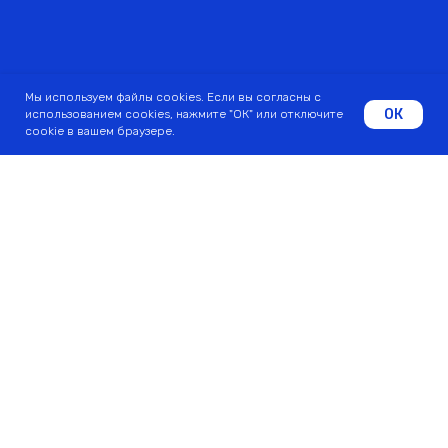
ИНТЕРПАК
Мы используем файлы cookies. Если вы согласны с
ОК
использованием cookies, нажмите "ОК" или отключите
cookie в вашем браузере.
ГЛАВНАЯ СТРАНИЦА
ОСНОВНАЯ КОЛЛЕКЦИЯ
НОВОГОДНЯЯ КОЛЛЕКЦИЯ
ХИТЫ ПРОДАЖ
НОВИНКИ СЕЗОНА
АКЦИИ
КОНТАКТЫ
РЕКВИЗИТЫ
СЕРТИФИКАТЫ
ПОЛИТИКА КОНФИДЕНЦИАЛЬНОСТИ
2022 © Все права защищены