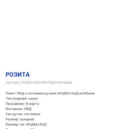
РОЗИТА
Артикул:
40х(42+3х2)/45/ПВД/петлевая
Пакет ПВД с петлевой ручкой 40х(42+3х2)см/45мкм
Тип изделия: пакет
Праздники: 8 марта
Материал: ПВД
Тип ручки: петлевая
Размер: средний
Размер, см: 40х(42+3х2)