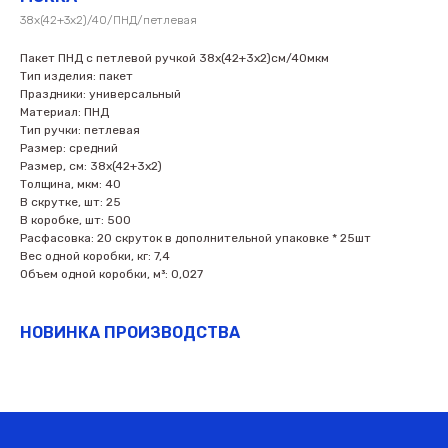
38х(42+3х2)/40/ПНД/петлевая
Пакет ПНД с петлевой ручкой 38х(42+3х2)см/40мкм
Тип изделия: пакет
Праздники: универсальный
Материал: ПНД
Тип ручки: петлевая
Размер: средний
Размер, см: 38х(42+3х2)
Толщина, мкм: 40
В скрутке, шт: 25
В коробке, шт: 500
Расфасовка: 20 скруток в дополнительной упаковке * 25шт
Вес одной коробки, кг: 7,4
Объем одной коробки, м³: 0,027
НОВИНКА ПРОИЗВОДСТВА