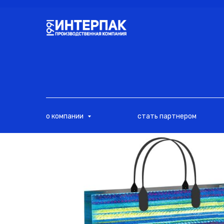
<
о компании
стать партнером