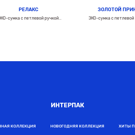
РЕЛАКС
ЗОЛОТОЙ ПРИ
ЭКО-сумка с петлевой ручкой
ЭКО-сумка с петлевой
60х(50+10х2)см/160мкм
50х(40+10х2)см/16
ИНТЕРПАК
ВНАЯ КОЛЛЕКЦИЯ
НОВОГОДНЯЯ КОЛЛЕКЦИЯ
ХИТЫ 