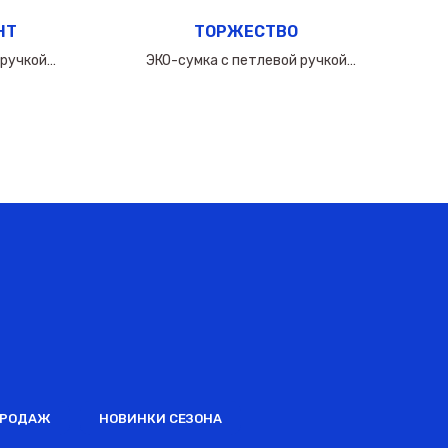
НТ
ТОРЖЕСТВО
 ручкой
ЭКО-сумка с петлевой ручкой
0мкм
60х(50+10х2)см/160мкм
ПРОДАЖ
НОВИНКИ СЕЗОНА