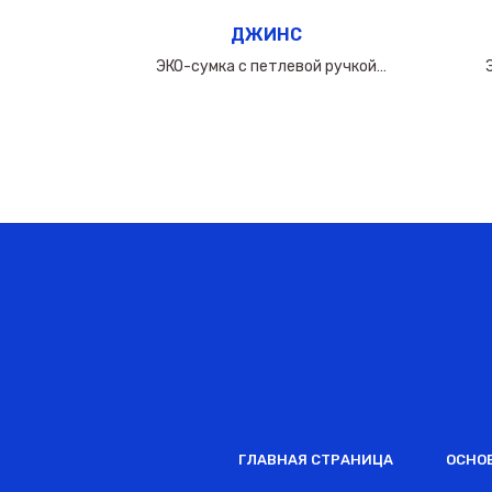
ДЖИНС
ручкой
ЭКО-сумка c петлевой ручкой
0мкм
50х(40+10х2)см/160мкм
ГЛАВНАЯ СТРАНИЦА
ОСНО