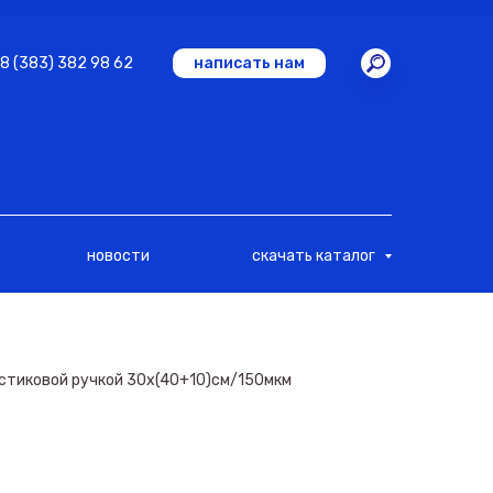
8 (383) 382 98 62
написать нам
новости
скачать каталог
астиковой ручкой 30х(40+10)см/150мкм