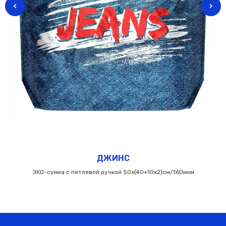
ДЖИНС
ЭКО-сумка c петлевой ручкой 50х(40+10х2)см/160мкм