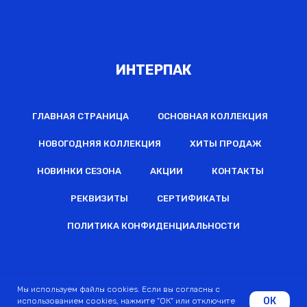
ИНТЕРПАК
ГЛАВНАЯ СТРАНИЦА
ОСНОВНАЯ КОЛЛЕКЦИЯ
НОВОГОДНЯЯ КОЛЛЕКЦИЯ
ХИТЫ ПРОДАЖ
НОВИНКИ СЕЗОНА
АКЦИИ
КОНТАКТЫ
РЕКВИЗИТЫ
СЕРТИФИКАТЫ
ПОЛИТИКА КОНФИДЕНЦИАЛЬНОСТИ
2022 © Все права защищены
Мы используем файлы cookies. Если вы согласны с
ОК
использованием cookies, нажмите "ОК" или отключите