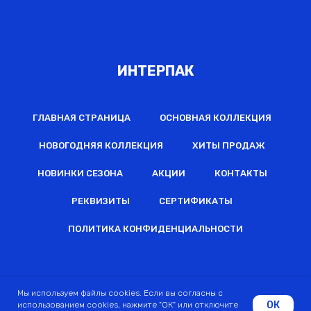
ИНТЕРПАК
ГЛАВНАЯ СТРАНИЦА
ОСНОВНАЯ КОЛЛЕКЦИЯ
НОВОГОДНЯЯ КОЛЛЕКЦИЯ
ХИТЫ ПРОДАЖ
НОВИНКИ СЕЗОНА
АКЦИИ
КОНТАКТЫ
РЕКВИЗИТЫ
СЕРТИФИКАТЫ
ПОЛИТИКА КОНФИДЕНЦИАЛЬНОСТИ
2022 © Все права защищены
Мы используем файлы cookies. Если вы согласны с
ОК
использованием cookies, нажмите "ОК" или отключите