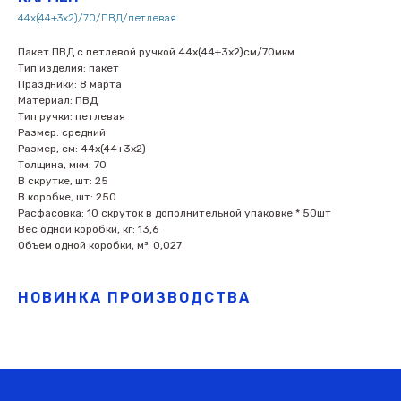
44х(44+3х2)/70/ПВД/петлевая
Пакет ПВД с петлевой ручкой 44х(44+3х2)см/70мкм
Тип изделия: пакет
Праздники: 8 марта
Материал: ПВД
Тип ручки: петлевая
Размер: средний
Размер, см: 44х(44+3х2)
Толщина, мкм: 70
В скрутке, шт: 25
В коробке, шт: 250
Расфасовка: 10 скруток в дополнительной упаковке * 50шт
Вес одной коробки, кг: 13,6
Объем одной коробки, м³: 0,027
НОВИНКА ПРОИЗВОДСТВА