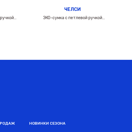
ЧЕЛСИ
 ручкой
ЭКО-сумка с петлевой ручкой
0мкм
60х(50+10х2)см/160мкм
ПРОДАЖ
НОВИНКИ СЕЗОНА