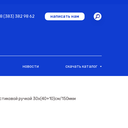
8 (383) 382 98 62
написать нам
новости
скачать каталог
астиковой ручкой 30х(40+10)см/150мкм