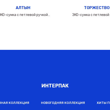
АЛТЫН
ТОРЖЕСТВО
ЭКО-сумка с петлевой ручкой
ЭКО-сумка с петлевой
50х(40+10х2)см/160мкм
60х(50+10х2)см/16
ИНТЕРПАК
ВНАЯ КОЛЛЕКЦИЯ
НОВОГОДНЯЯ КОЛЛЕКЦИЯ
ХИТЫ 