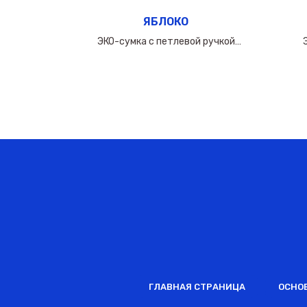
ЯБЛОКО
ручкой
ЭКО-сумка с петлевой ручкой
0мкм
60х(50+10х2)см/160мкм
ГЛАВНАЯ СТРАНИЦА
ОСНО