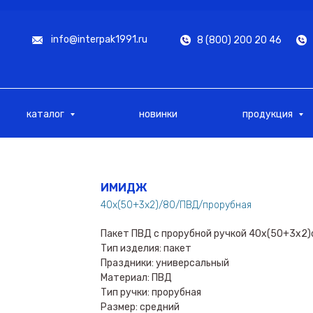
info@interpak1991.ru
8 (800) 200 20 46
каталог
новинки
продукция
ИМИДЖ
40х(50+3х2)/80/ПВД/прорубная
Пакет ПВД с прорубной ручкой 40х(50+3х2
Тип изделия: пакет
Праздники: универсальный
Материал: ПВД
Тип ручки: прорубная
Размер: средний