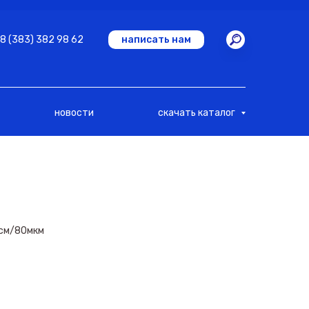
8 (383) 382 98 62
написать нам
новости
скачать каталог
)см/80мкм