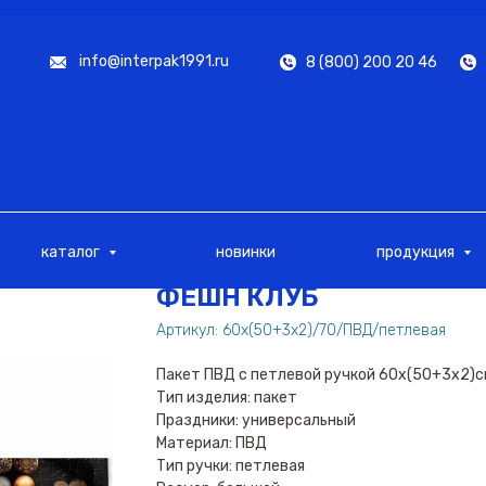
info@interpak1991.ru
8 (800) 200 20 46
каталог
новинки
продукция
ФЕШН КЛУБ
Артикул:
60х(50+3х2)/70/ПВД/петлевая
Пакет ПВД с петлевой ручкой 60х(50+3х2)
Тип изделия: пакет
Праздники: универсальный
Материал: ПВД
Тип ручки: петлевая