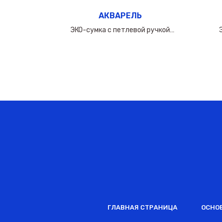
АКВАРЕЛЬ
ручкой
ЭКО-сумка с петлевой ручкой
0мкм
50х(40+10х2)см/160мкм
ГЛАВНАЯ СТРАНИЦА
ОСНО