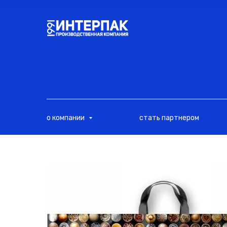
<
о компании
стать партнером