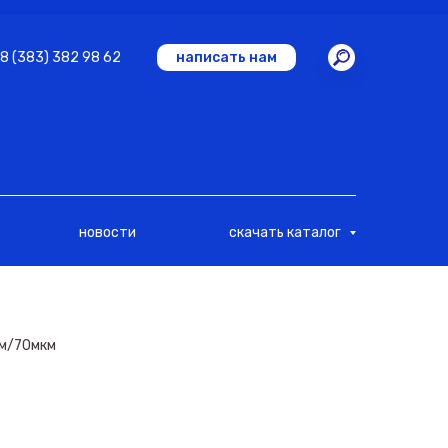
8 (383) 382 98 62
написать нам
новости
скачать каталог
см/70мкм