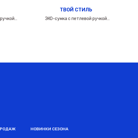
ТВОЙ СТИЛЬ
 ручкой
ЭКО-сумка с петлевой ручкой
0мкм
50х(40+10х2)см/160мкм
ПРОДАЖ
НОВИНКИ СЕЗОНА