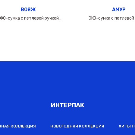
ВОЯЖ
АМУР
ЭКО-сумка с петлевой ручкой
ЭКО-сумка с петлевой
60х(50+10х2)см/160мкм
50х(40+10х2)см/16
ИНТЕРПАК
ВНАЯ КОЛЛЕКЦИЯ
НОВОГОДНЯЯ КОЛЛЕКЦИЯ
ХИТЫ 