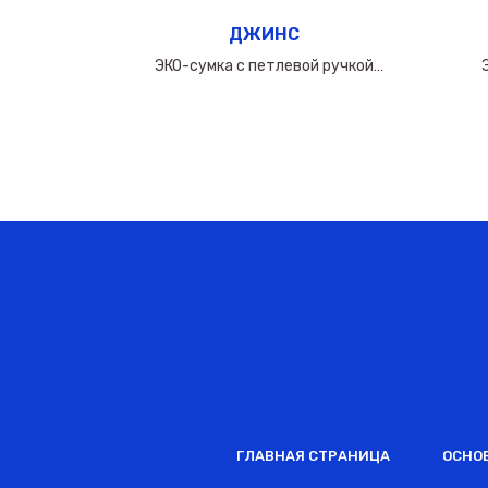
ДЖИНС
ручкой
ЭКО-сумка c петлевой ручкой
0мкм
50х(40+10х2)см/160мкм
ГЛАВНАЯ СТРАНИЦА
ОСНО