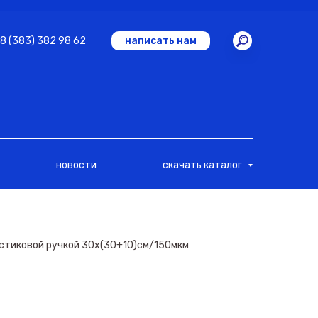
8 (383) 382 98 62
написать нам
новости
скачать каталог
астиковой ручкой 30х(30+10)см/150мкм