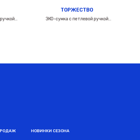
ТОРЖЕСТВО
 ручкой
ЭКО-сумка с петлевой ручкой
0мкм
60х(50+10х2)см/160мкм
ПРОДАЖ
НОВИНКИ СЕЗОНА