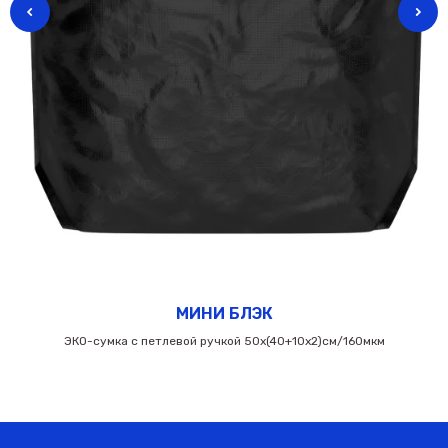
МИНИ БЛЭК
ЭКО-сумка с петлевой ручкой 50х(40+10х2)см/160мкм