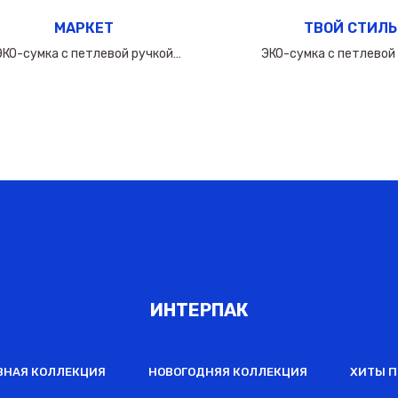
МАРКЕТ
ТВОЙ СТИЛЬ
ЭКО-сумка с петлевой ручкой
ЭКО-сумка с петлевой
60х(50+10х2)см/160мкм
50х(40+10х2)см/16
ИНТЕРПАК
ВНАЯ КОЛЛЕКЦИЯ
НОВОГОДНЯЯ КОЛЛЕКЦИЯ
ХИТЫ 