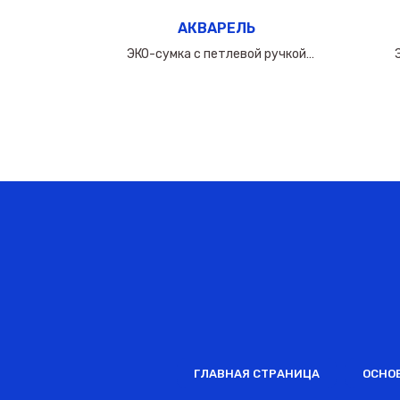
АКВАРЕЛЬ
ручкой
ЭКО-сумка с петлевой ручкой
0мкм
50х(40+10х2)см/160мкм
ГЛАВНАЯ СТРАНИЦА
ОСНО