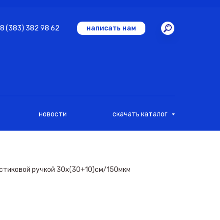
8 (383) 382 98 62
написать нам
новости
скачать каталог
астиковой ручкой 30х(30+10)см/150мкм