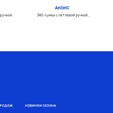
АНОНС
 ручкой
ЭКО-сумка с петлевой ручкой
0мкм
50х(40+10х2)см/160мкм
ПРОДАЖ
НОВИНКИ СЕЗОНА