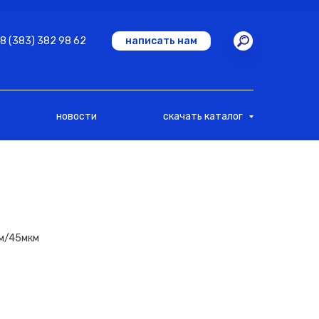
8 (383) 382 98 62
написать нам
новости
скачать каталог
см/45мкм