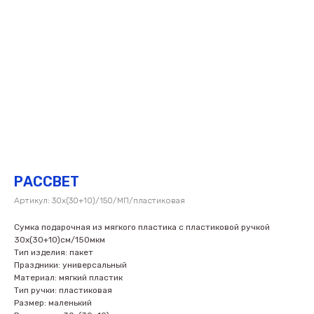
РАССВЕТ
Артикул:
30х(30+10)/150/МП/пластиковая
Сумка подарочная из мягкого пластика с пластиковой ручкой
30х(30+10)см/150мкм
Тип изделия: пакет
Праздники: универсальный
Материал: мягкий пластик
Тип ручки: пластиковая
Размер: маленький