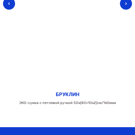
БРУКЛИН
ЭКО-сумка с петлевой ручкой 50х(40+10х2)см/160мкм