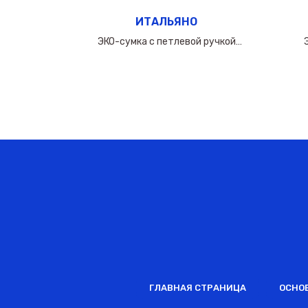
ИТАЛЬЯНО
ручкой
ЭКО-сумка с петлевой ручкой
0мкм
50х(40+10х2)см/160мкм
ГЛАВНАЯ СТРАНИЦА
ОСНО