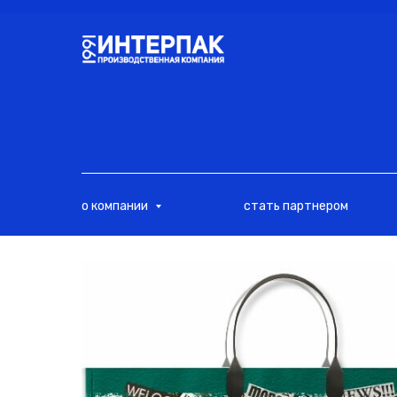
<
о компании
стать партнером