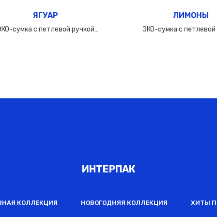
ЯГУАР
ЛИМОНЫ
ЭКО-сумка с петлевой ручкой
ЭКО-сумка с петлевой
50х(40+10х2)см/160мкм
50х(40+10х2)см/16
ИНТЕРПАК
ВНАЯ КОЛЛЕКЦИЯ
НОВОГОДНЯЯ КОЛЛЕКЦИЯ
ХИТЫ 