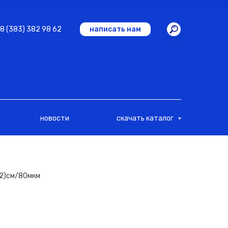
8 (383) 382 98 62
написать нам
новости
скачать каталог
х2)см/80мкм