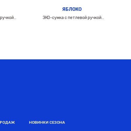
ЯБЛОКО
 ручкой
ЭКО-сумка с петлевой ручкой
0мкм
60х(50+10х2)см/160мкм
ПРОДАЖ
НОВИНКИ СЕЗОНА