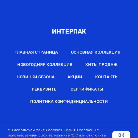
ИНТЕРПАК
ГЛАВНАЯ СТРАНИЦА
ОСНОВНАЯ КОЛЛЕКЦИЯ
НОВОГОДНЯЯ КОЛЛЕКЦИЯ
ХИТЫ ПРОДАЖ
НОВИНКИ СЕЗОНА
АКЦИИ
КОНТАКТЫ
РЕКВИЗИТЫ
СЕРТИФИКАТЫ
ПОЛИТИКА КОНФИДЕНЦИАЛЬНОСТИ
2022 © Все права защищены
Мы используем файлы cookies. Если вы согласны с
ОК
использованием cookies, нажмите "ОК" или отключите