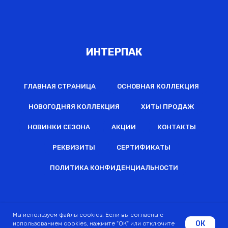
ИНТЕРПАК
ГЛАВНАЯ СТРАНИЦА
ОСНОВНАЯ КОЛЛЕКЦИЯ
НОВОГОДНЯЯ КОЛЛЕКЦИЯ
ХИТЫ ПРОДАЖ
НОВИНКИ СЕЗОНА
АКЦИИ
КОНТАКТЫ
РЕКВИЗИТЫ
СЕРТИФИКАТЫ
ПОЛИТИКА КОНФИДЕНЦИАЛЬНОСТИ
2022 © Все права защищены
Мы используем файлы cookies. Если вы согласны с
ОК
использованием cookies, нажмите "ОК" или отключите