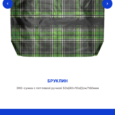
БРУКЛИН
ЭКО-сумка с петлевой ручкой 50х(40+10х2)см/160мкм