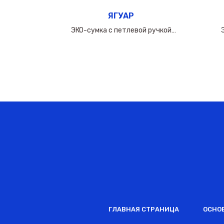
ЯГУАР
ручкой
ЭКО-сумка с петлевой ручкой
0мкм
50х(40+10х2)см/160мкм
ГЛАВНАЯ СТРАНИЦА
ОСНО