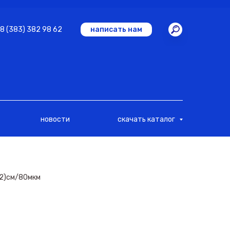
8 (383) 382 98 62
написать нам
новости
скачать каталог
х2)см/80мкм