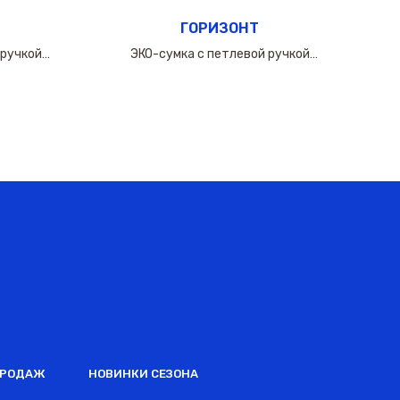
ГОРИЗОНТ
 ручкой
ЭКО-сумка с петлевой ручкой
0мкм
50х(40+10х2)см/160мкм
ПРОДАЖ
НОВИНКИ СЕЗОНА