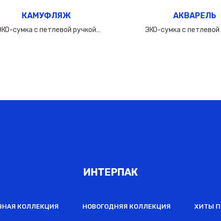
КАМУФЛЯЖ
АКВАРЕЛЬ
ЭКО-сумка с петлевой ручкой
ЭКО-сумка с петлевой
60х(50+10х2)см/160мкм
50х(40+10х2)см/16
ИНТЕРПАК
ВНАЯ КОЛЛЕКЦИЯ
НОВОГОДНЯЯ КОЛЛЕКЦИЯ
ХИТЫ 