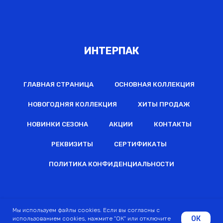
ИНТЕРПАК
ГЛАВНАЯ СТРАНИЦА
ОСНОВНАЯ КОЛЛЕКЦИЯ
НОВОГОДНЯЯ КОЛЛЕКЦИЯ
ХИТЫ ПРОДАЖ
НОВИНКИ СЕЗОНА
АКЦИИ
КОНТАКТЫ
РЕКВИЗИТЫ
СЕРТИФИКАТЫ
ПОЛИТИКА КОНФИДЕНЦИАЛЬНОСТИ
2022 © Все права защищены
Мы используем файлы cookies. Если вы согласны с
ОК
использованием cookies, нажмите "ОК" или отключите