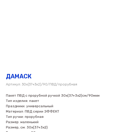
ДАМАСК
Артикул:
30х(37+3х2)/90/ПВД/прорубная
Пакет ПВД с прорубной ручкой 30х(37+3х2)см/90мкм
Тип изделия: пакет
Праздники: универсальный
Материал: ПВД серии ЭФФЕКТ
Тип ручки: прорубная
Размер: маленький
Размер, см: 30х(37+3х2)