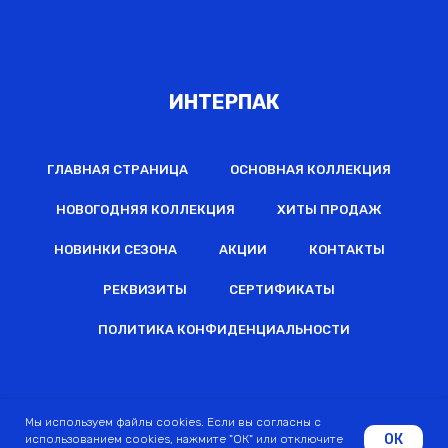
ИНТЕРПАК
ГЛАВНАЯ СТРАНИЦА
ОСНОВНАЯ КОЛЛЕКЦИЯ
НОВОГОДНЯЯ КОЛЛЕКЦИЯ
ХИТЫ ПРОДАЖ
НОВИНКИ СЕЗОНА
АКЦИИ
КОНТАКТЫ
РЕКВИЗИТЫ
СЕРТИФИКАТЫ
ПОЛИТИКА КОНФИДЕНЦИАЛЬНОСТИ
2022 © Все права защищены
Мы используем файлы cookies. Если вы согласны с
ОК
использованием cookies, нажмите "ОК" или отключите